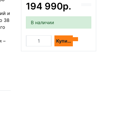
194 990р.
ий и
о 38
В наличии
ого
и –
Купить