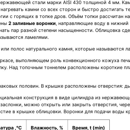
 нержавеющей стали марки AISI 430 толщиной 4 мм. Ка
т нагревать камни со всех сторон и быстро достигать
гии с горящих в топке дров. Объём топки рассчитан на
рены
2 заливные воронки
, направляющие воду в нижний 
учать пар разной степени насыщенности. Облицовка сде
азываются ламелями.
 или полос натурального камня, которые называются л
касе, выполняющем роль конвекционного кожуха печи.
ку. Над топочным тоннелем расположены короткие пла
наковых половин. В крышке расположены отверстия: д
ециальная конструкция в виде цилиндра из нержавеющ
заслонки, можно открыть или закрыть отверстия, чере
рстие в крышке облицовки. Воронки для подачи воды к
атура ,°С
Влажность, %
Время, t (min)