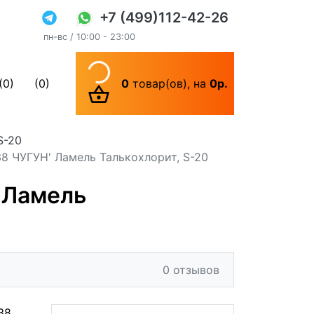
+7 (499)112-42-26
пн-вс / 10:00 - 23:00
(0)
(0)
0
товар(ов),
на
0р.
S-20
38 ЧУГУН' Ламель Талькохлорит, S-20
' Ламель
0 отзывов
38