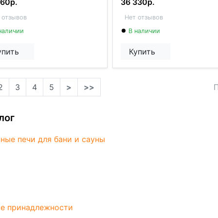
160р.
36 330р.
 отзывов
Нет отзывов
наличии
В наличии
упить
Купить
2
3
4
5
>
>>
П
лог
ные печи для бани и сауны
тойкий чугун (ГОСТ 1412-85)
веющая сталь AISI 430
 прочная котловая сталь 09Г2С
е принадлежности