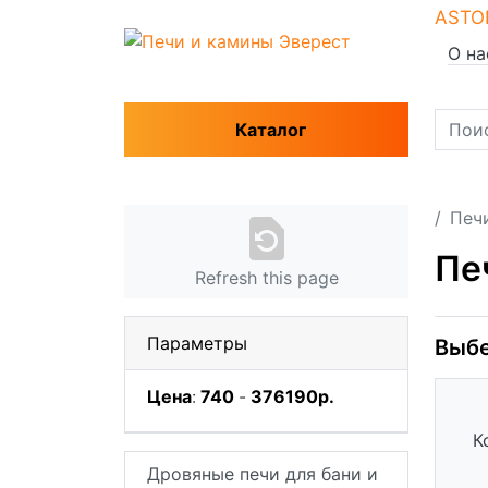
ASTO
О на
Каталог
Печ
Пе
Refresh this page
Параметры
Выбе
Цена
:
740
-
376190
р.
К
Дровяные печи для бани и