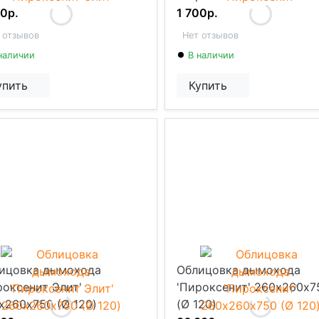
00р.
1 700р.
 отзывов
Нет отзывов
наличии
В наличии
упить
Купить
ицовка дымохода
Облицовка дымохода
роксенит Элит'
'Пироксенит' 260х260х7
х260х750 (Ø 120)
(Ø 120)