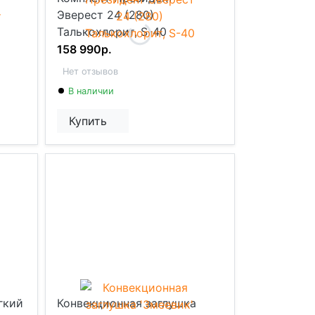
Эверест 24 (280)
Талькохлорит, S-40
158 990р.
Нет отзывов
В наличии
Купить
гкий
Конвекционная заглушка