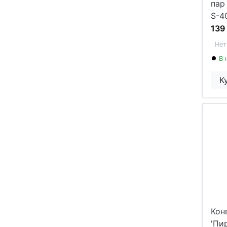
пар
S-4
139
Нет
В 
К
Кон
'Пи