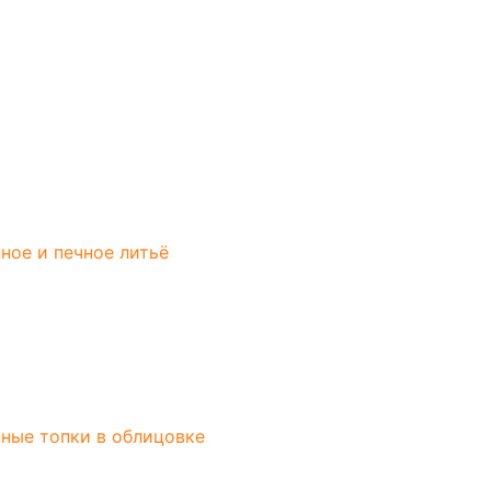
и, Щетки
ители
ловники
метры, Термогигрометры
песочные
ки, Ковши
, Ведра
ное и печное литьё
ные двери
а Schott Robax
ли монтажные
ные двери
ные топки в облицовке
 EVEREST «BOYARD»