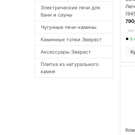
Лег
Электрические печи для
(94
бани и сауны
790
Чугунные печи-камины
Нет
Каминные топки Эверест
В 
Аксессуары Эверест
К
Плитка из натурального
камня
Ком