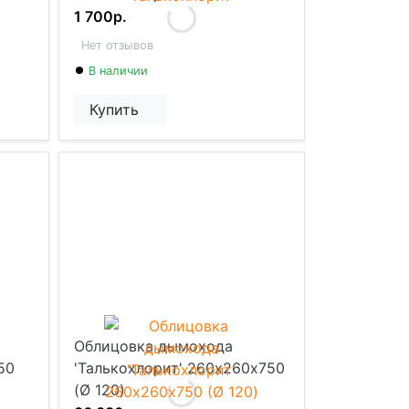
1 700р.
Нет отзывов
В наличии
Купить
Облицовка дымохода
50
'Талькохлорит' 260х260х750
(Ø 120)