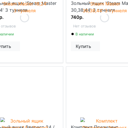
ьный ящик 'Steam Master
Зольный ящик 'Steam Ma
4' 3 туннеля
30,38,44' 3 туннеля
р.
740р.
 отзывов
Нет отзывов
наличии
В наличии
упить
Купить
ьный ящик Эверест 24 /
Комплект Президент