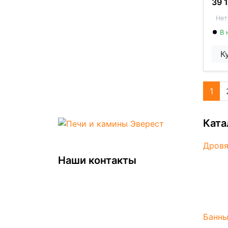
39 
Нет
В 
К
1
Ката
Дровя
Наши контакты
Жарос
Нержа
+7 (499)112-42-26
Особо
info@pech-vezuviy.ru
Банны
пн-вс / 10:00 - 23:00