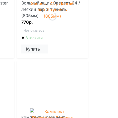
ster
Зольный ящик Эверест 24 /
Легкий пар 2 туннель
(805мм)
770р.
Нет отзывов
В наличии
Купить
Комплект Президент