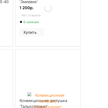
 S-40
'Змеевик'
1 200р.
Нет отзывов
В наличии
Купить
Конвекционная заглушка
'Талькохлорит'