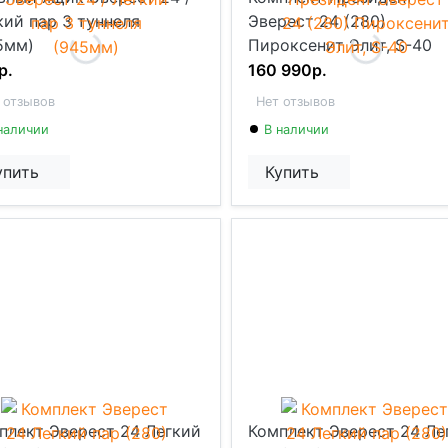
кий пар 3 туннеля
Эверест 24 (280)
5мм)
Пироксенит Элит, S-40
р.
160 990р.
 отзывов
Нет отзывов
наличии
В наличии
упить
Купить
плект Эверест 24 Легкий
Комплект Эверест 24 Ле