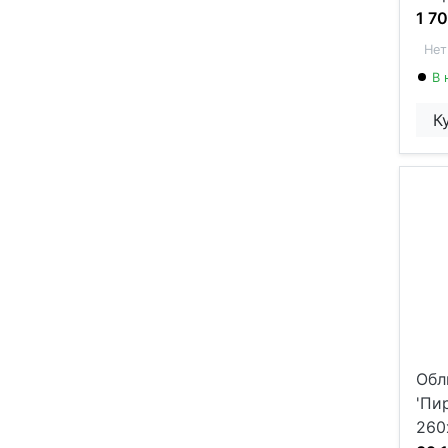
1 7
Нет
В 
К
Обл
'Пи
260