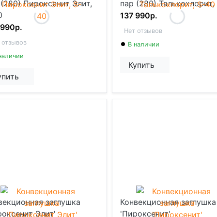
 (280) Пироксенит Элит,
пар (280) Талькохлорит,
0
137 990р.
 990р.
Нет отзывов
 отзывов
В наличии
наличии
Купить
упить
векционная заглушка
Конвекционная заглушка
роксенит Элит'
'Пироксенит'