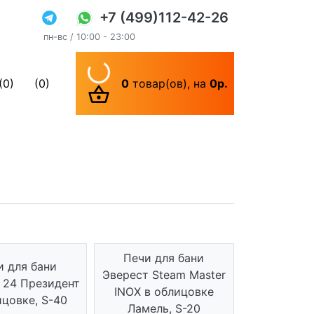
+7 (499)112-42-26
пн-вс / 10:00 - 23:00
(0)
(0)
0
товар(ов),
на
0р.
Печи для бани
и для бани
Эверест Steam Master
 24 Президент
INOX в облицовке
ицовке, S-40
Ламель, S-20