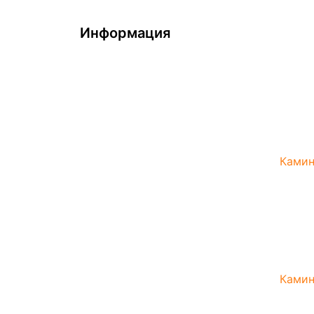
Веник
Информация
Испар
Подго
О нас
Термо
Оплата и доставка
Часы 
Политика конфиденциальности
Черпа
Условия соглашения
Шайки
Наши контакты
Камин
Возврат товара
Карта сайта
Сталь
Стёкл
Тонне
Чугун
Камин
Камин